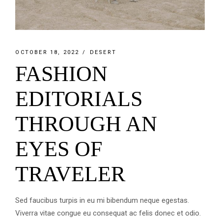
OCTOBER 18, 2022
DESERT
FASHION
EDITORIALS
THROUGH AN
EYES OF
TRAVELER
Sed faucibus turpis in eu mi bibendum neque egestas.
Viverra vitae congue eu consequat ac felis donec et odio.