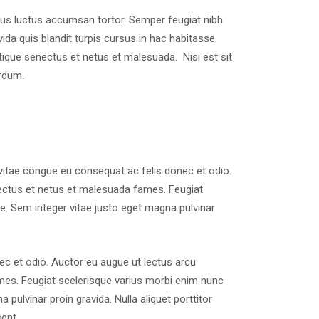
lacus luctus accumsan tortor. Semper feugiat nibh
ida quis blandit turpis cursus in hac habitasse.
stique senectus et netus et malesuada. Nisi est sit
rdum.
vitae congue eu consequat ac felis donec et odio.
nectus et netus et malesuada fames. Feugiat
e. Sem integer vitae justo eget magna pulvinar
nec et odio. Auctor eu augue ut lectus arcu
mes. Feugiat scelerisque varius morbi enim nunc
pulvinar proin gravida. Nulla aliquet porttitor
ent.