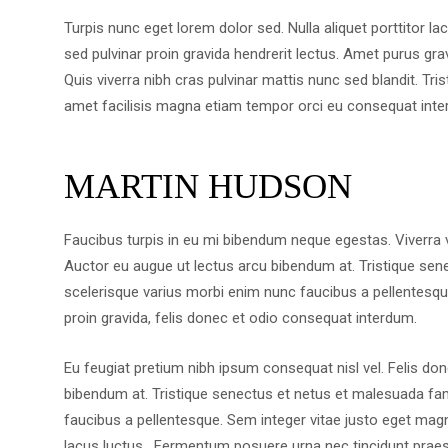
Turpis nunc eget lorem dolor sed. Nulla aliquet porttitor 
sed pulvinar proin gravida hendrerit lectus. Amet purus grav
Quis viverra nibh cras pulvinar mattis nunc sed blandit. Tri
amet facilisis magna etiam tempor orci eu consequat inte
MARTIN HUDSON
Faucibus turpis in eu mi bibendum neque egestas. Viverra 
Auctor eu augue ut lectus arcu bibendum at. Tristique se
scelerisque varius morbi enim nunc faucibus a pellentesqu
proin gravida, felis donec et odio consequat interdum.
Eu feugiat pretium nibh ipsum consequat nisl vel. Felis do
bibendum at. Tristique senectus et netus et malesuada fa
faucibus a pellentesque. Sem integer vitae justo eget magna 
lacus luctus. Fermentum posuere urna nec tincidunt praes