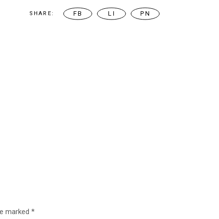
FB
LI
PN
SHARE:
are marked
*